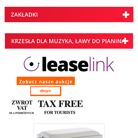
ZAKŁADKI
KRZESŁA DLA MUZYKA, ŁAWY DO PIANINA