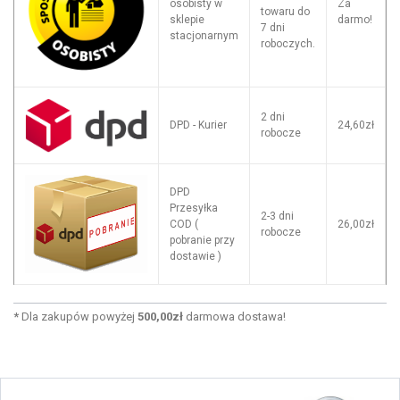
osobisty w
Za
towaru do
sklepie
darmo!
7 dni
stacjonarnym
roboczych.
2 dni
DPD - Kurier
24,60zł
robocze
DPD
Przesyłka
2-3 dni
COD (
26,00zł
robocze
pobranie przy
dostawie )
*
Dla zakupów powyżej
500,00zł
darmowa dostawa!