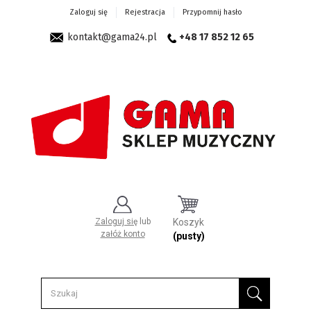
Zaloguj się
Rejestracja
Przypomnij hasło
kontakt@gama24.pl
+48 17 852 12 65
Zaloguj się
lub
Koszyk
załóż konto
(pusty)