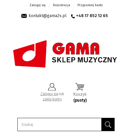
Zaloguj się
Rejestracja
Przypomnij hasło
kontakt@gama24.pl
+48 17 852 12 65
Zaloguj się
lub
Koszyk
załóż konto
(pusty)