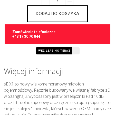
DODAJ DO KOSZYKA
Zamówienie telefoniczne:
+48 17 30 70 844
WEŹ LEASING TERAZ
Więcej informacji
sE X1 to nowy wielkomembranowy mikrofon
pojemnościowy. Ręcznie budowany we własnej fabryce sE
w Szanghaju, wyposażony jest w przełączniki Pad 10dB
oraz filtr dolnozaporowy oraz ręcznie strojoną kapsułę. To
nie jest kolejny "chińczyk", których w wersji OEM mamy całe
zatrzęsienie. To poważny mikrofon do poważnych