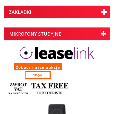
ZAKŁADKI
MIKROFONY STUDYJNE