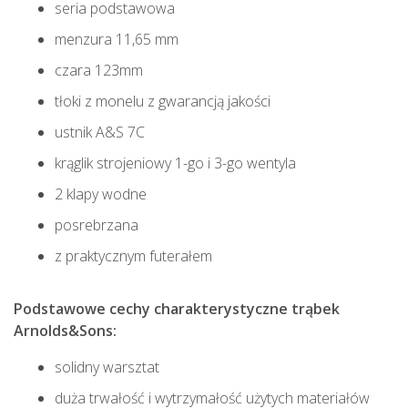
seria podstawowa
menzura 11,65 mm
czara 123mm
tłoki z monelu z gwarancją jakości
ustnik A&S 7C
krąglik strojeniowy 1-go i 3-go wentyla
2 klapy wodne
posrebrzana
z praktycznym futerałem
Podstawowe cechy charakterystyczne trąbek
Arnolds&Sons:
solidny warsztat
duża trwałość i wytrzymałość użytych materiałów