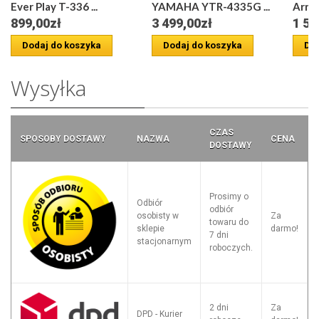
Ever Play T-336 ...
YAMAHA YTR-4335G ...
Arno
899,00zł
3 499,00zł
1 59
Dodaj do koszyka
Dodaj do koszyka
Dod
Wysyłka
CZAS
SPOSOBY DOSTAWY
NAZWA
CENA
DOSTAWY
Prosimy o
Odbiór
odbiór
osobisty w
Za
towaru do
sklepie
darmo!
7 dni
stacjonarnym
roboczych.
2 dni
Za
DPD - Kurier