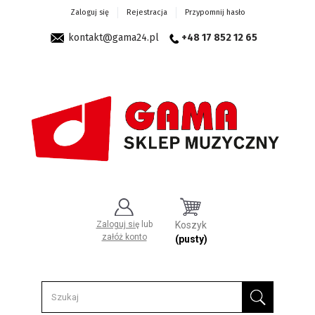
Zaloguj się
Rejestracja
Przypomnij hasło
kontakt@gama24.pl
+48 17 852 12 65
Zaloguj się
lub
Koszyk
załóż konto
(pusty)