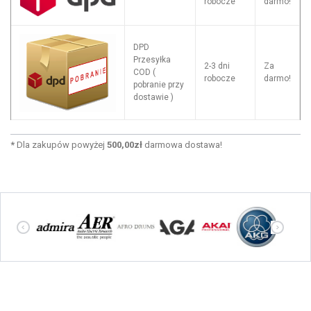
robocze
darmo!
DPD
Przesyłka
2-3 dni
Za
COD (
robocze
darmo!
pobranie przy
dostawie )
*
Dla zakupów powyżej
500,00zł
darmowa dostawa!