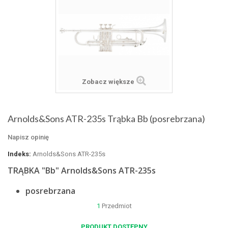
Zobacz większe
Arnolds&Sons ATR-235s Trąbka Bb (posrebrzana)
Napisz opinię
Indeks:
Arnolds&Sons ATR-235s
TRĄBKA "Bb" Arnolds&Sons ATR-235s
posrebrzana
1
Przedmiot
PRODUKT DOSTĘPNY