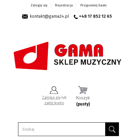
Zaloguj się
Rejestracja
Przypomnij hasło
kontakt@gama24.pl
+48 17 852 12 65
Zaloguj się
lub
Koszyk
załóż konto
(pusty)