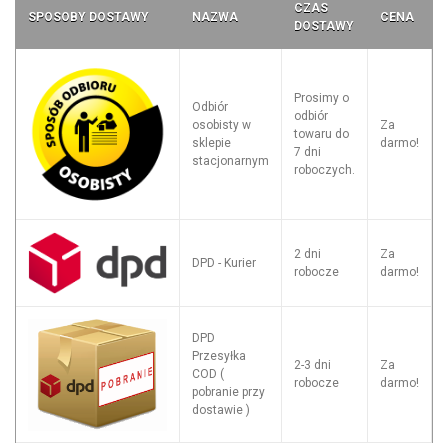
CZAS
SPOSOBY DOSTAWY
NAZWA
CENA
DOSTAWY
Prosimy o
Odbiór
odbiór
osobisty w
Za
towaru do
sklepie
darmo!
7 dni
stacjonarnym
roboczych.
2 dni
Za
DPD - Kurier
robocze
darmo!
DPD
Przesyłka
2-3 dni
Za
COD (
robocze
darmo!
pobranie przy
dostawie )