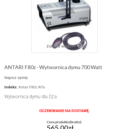
Zobacz większe
ANTARI F80z - Wytwornica dymu 700 Watt
Napisz opinię
Indeks:
Antari F80z Alfa
Wytwornica dymu dla DJ'a
OCZEKIWANIE NA DOSTAWĘ.
Cena produktu(brutto):
565,00zł