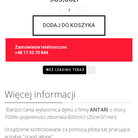
DODAJ DO KOSZYKA
Zamówienie telefoniczne:
+48 17 30 70 844
WEŹ LEASING TERAZ
Więcej informacji
Bardzo tania wytwornica dymu z firmy
ANTARI
o mocy
700W i pojemności zbiornika 800cm3 (25cm3/1min).
Urządzenie kontrolowane za pomocą pilota lub pracujące
w trybie "stand allone".