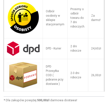
Prosimy o
Odbiór
odbiór
osobisty w
Za
towaru do
sklepie
darmo!
7 dni
stacjonarnym
roboczych.
2 dni
DPD - Kurier
24,60zł
robocze
DPD
Przesyłka
2-3 dni
COD (
26,00zł
robocze
pobranie przy
dostawie )
*
Dla zakupów powyżej
500,00zł
darmowa dostawa!