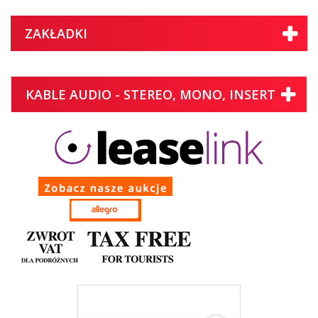
ZAKŁADKI
KABLE AUDIO - STEREO, MONO, INSERT