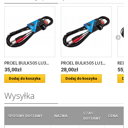
PROEL BULK505 LU3...
PROEL BULK505 LU1...
RED'S
35,00zł
28,00zł
55,0
Dodaj do koszyka
Dodaj do koszyka
Dod
Wysyłka
CZAS
SPOSOBY DOSTAWY
NAZWA
CENA
DOSTAWY