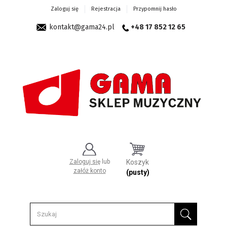
Zaloguj się
Rejestracja
Przypomnij hasło
kontakt@gama24.pl
+48 17 852 12 65
Zaloguj się
lub
Koszyk
załóż konto
(pusty)