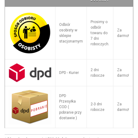
Prosimy o
Odbiór
odbiór
osobisty w
Za
towaru do
sklepie
darmo!
7 dni
stacjonarnym
roboczych.
2 dni
Za
DPD - Kurier
robocze
darmo!
DPD
Przesyłka
2-3 dni
Za
COD (
robocze
darmo!
pobranie przy
dostawie )