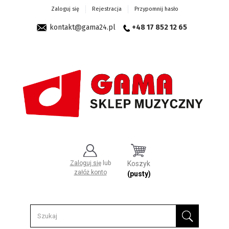
Zaloguj się
Rejestracja
Przypomnij hasło
kontakt@gama24.pl
+48 17 852 12 65
Zaloguj się
lub
Koszyk
załóż konto
(pusty)