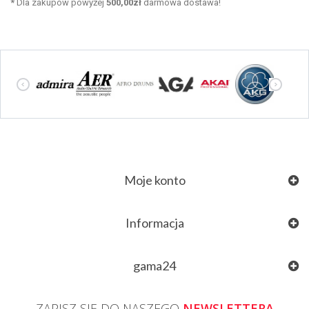
*
Dla zakupów powyżej
500,00zł
darmowa dostawa!
Moje konto
Informacja
gama24
ZAPISZ SIĘ DO NASZEGO
NEWSLETTERA