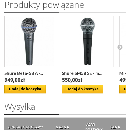
Produkty powiązane
Shure Beta-58 A -...
Shure SM58 SE - m...
Mikro
949,00zł
550,00zł
495,
Dodaj do koszyka
Dodaj do koszyka
Dod
Wysyłka
CZAS
SPOSOBY DOSTAWY
NAZWA
CENA
DOSTAWY