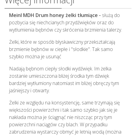
Meinl MDH Drum honey żelki tłumiące -
służą do
pozbycia się niechcianych przydźwięków oraz do
wytłumienia bębnów czy skrócenia brzmienia talerzy.
Żelki, które w sposób błyskawiczny przekształcają
brzmienie bębnów w ciepłe i "słodkie". Tak samo
szybko można je usunąć
Nadają bębnom ciepły słodki wydźwięk. Im żelka
zostanie umieszczona bliżej środka tym dźwięk
bardziej wytłumiony natomiast im bliżej obręczy tym
jaśniejszy i otwarty.
Żelki ze względu na konsystencję, same trzymają się
większości powierzchni i tak samo szybko jak się je
nakłada można je ściągnąć nie niszcząc przy tym
powierzchni naciągów czy blach. W przypadku
zabrudzenia wystarczy obmyć je letnią wodą (można