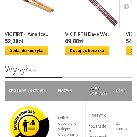
VIC FIRTH America...
VIC FIRTH Dave We...
VIC F
52,00zł
69,00zł
54,0
Dodaj do koszyka
Dodaj do koszyka
Dod
Wysyłka
CZAS
SPOSOBY DOSTAWY
NAZWA
CENA
DOSTAWY
Prosimy o
Odbiór
odbiór
osobisty w
Za
towaru do
sklepie
darmo!
7 dni
stacjonarnym