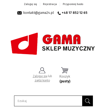
Zaloguj się
Rejestracja
Przypomnij hasło
kontakt@gama24.pl
+48 17 852 12 65
Zaloguj się
lub
Koszyk
załóż konto
(pusty)