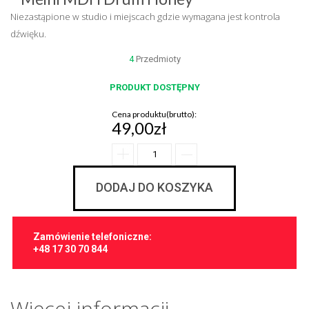
Niezastąpione w studio i miejscach gdzie wymagana jest kontrola
dźwięku.
4
Przedmioty
PRODUKT DOSTĘPNY
Cena produktu(brutto):
49,00zł
DODAJ DO KOSZYKA
Zamówienie telefoniczne:
+48 17 30 70 844
Więcej informacji