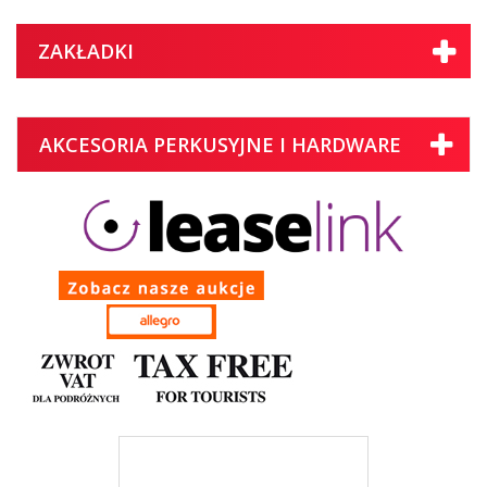
ZAKŁADKI
AKCESORIA PERKUSYJNE I HARDWARE