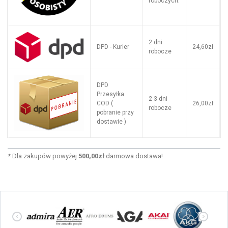
roboczych.
2 dni
DPD - Kurier
24,60zł
robocze
DPD
Przesyłka
2-3 dni
COD (
26,00zł
robocze
pobranie przy
dostawie )
*
Dla zakupów powyżej
500,00zł
darmowa dostawa!