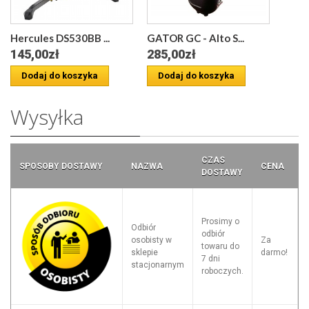
Hercules DS530BB ...
GATOR GC - Alto S...
145,00zł
285,00zł
Dodaj do koszyka
Dodaj do koszyka
Wysyłka
CZAS
SPOSOBY DOSTAWY
NAZWA
CENA
DOSTAWY
Prosimy o
Odbiór
odbiór
osobisty w
Za
towaru do
sklepie
darmo!
7 dni
stacjonarnym
roboczych.