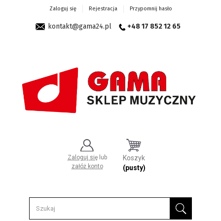
Zaloguj się
Rejestracja
Przypomnij hasło
kontakt@gama24.pl
+48 17 852 12 65
Zaloguj się
lub
Koszyk
załóż konto
(pusty)