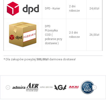
2 dni
DPD - Kurier
24,60zł
robocze
DPD
Przesyłka
2-3 dni
COD (
26,00zł
robocze
pobranie przy
dostawie )
*
Dla zakupów powyżej
500,00zł
darmowa dostawa!