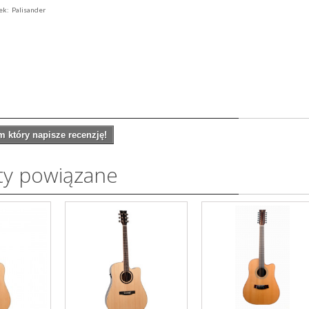
tek: Palisander
 który napisze recenzję!
ty powiązane