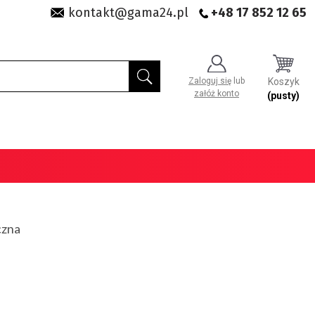
kontakt@gama24.pl
+48 17 852 12 65
Zaloguj się
lub
Koszyk
załóż konto
(pusty)
czna