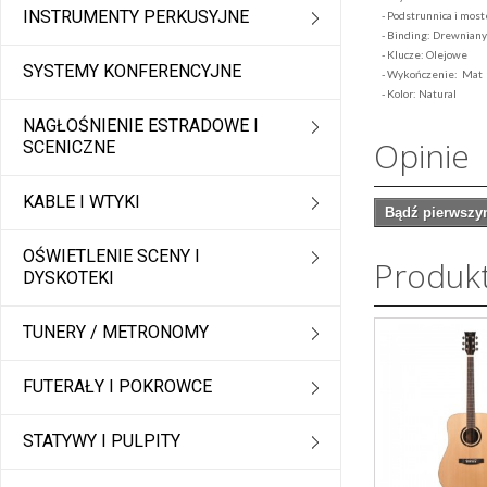
INSTRUMENTY PERKUSYJNE
- Podstrunnica i mos
- Binding: Drewniany
- Klucze: Olejowe
SYSTEMY KONFERENCYJNE
- Wykończenie: Mat
- Kolor: Natural
NAGŁOŚNIENIE ESTRADOWE I
Opinie
SCENICZNE
KABLE I WTYKI
Bądź pierwszym
OŚWIETLENIE SCENY I
Produk
DYSKOTEKI
TUNERY / METRONOMY
FUTERAŁY I POKROWCE
STATYWY I PULPITY