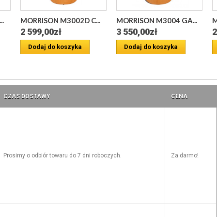
.
MORRISON M3002D C...
MORRISON M3004 GA...
M
2 599,00zł
3 550,00zł
2
Dodaj do koszyka
Dodaj do koszyka
CZAS DOSTAWY
CENA
Prosimy o odbiór towaru do 7 dni roboczych.
Za darmo!