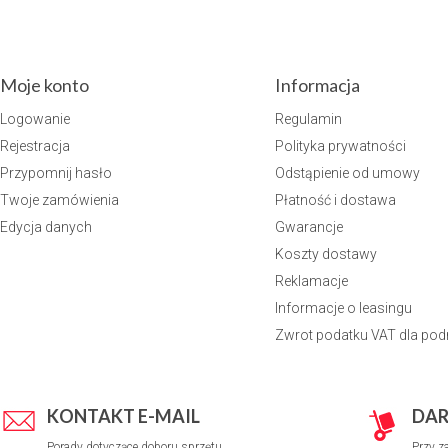
Moje konto
Informacja
Logowanie
Regulamin
Rejestracja
Polityka prywatności
Przypomnij hasło
Odstąpienie od umowy
Twoje zamówienia
Płatność i dostawa
Edycja danych
Gwarancje
Koszty dostawy
Reklamacje
Informacje o leasingu
Zwrot podatku VAT dla po
KONTAKT E-MAIL
DA
Porady dotyczące doboru sprzętu,
Przy z