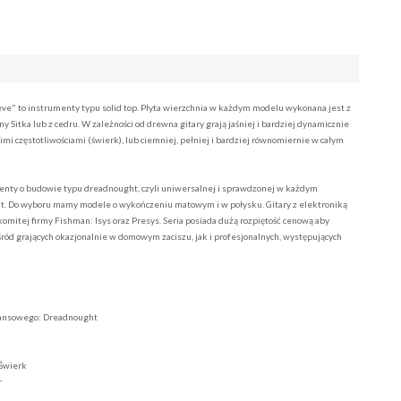
ve" to instrumenty typu solid top. Płyta wierzchnia w każdym modelu wykonana jest z
y Sitka lub z cedru. W zależności od drewna gitary grają jaśniej i bardziej dynamicznie
mi częstotliwościami (świerk), lub ciemniej, pełniej i bardziej równomiernie w całym
nty o budowie typu dreadnought, czyli uniwersalnej i sprawdzonej w każdym
t. Do wyboru mamy modele o wykończeniu matowym i w połysku. Gitary z elektroniką
omitej firmy Fishman: Isys oraz Presys. Seria posiada dużą rozpiętość cenową aby
ód grających okazjonalnie w domowym zaciszu, jak i profesjonalnych, występujących
onansowego: Dreadnought
 Świerk
r