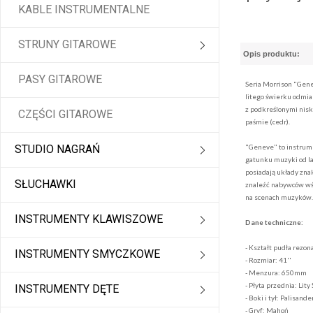
KABLE INSTRUMENTALNE
STRUNY GITAROWE
Opis produktu:
PASY GITAROWE
Seria Morrison "Gene
litego świerku odmian
z podkreślonymi niski
CZĘŚCI GITAROWE
paśmie (cedr).
STUDIO NAGRAŃ
"Geneve" to instrume
gatunku muzyki od la
posiadają układy znak
SŁUCHAWKI
znaleźć nabywców wśr
na scenach muzyków.
INSTRUMENTY KLAWISZOWE
Dane techniczne:
- Kształt pudła rez
INSTRUMENTY SMYCZKOWE
- Rozmiar: 41''
- Menzura: 650mm
- Płyta przednia: Lity
INSTRUMENTY DĘTE
- Boki i tył: Palisande
- Gryf: Mahoń