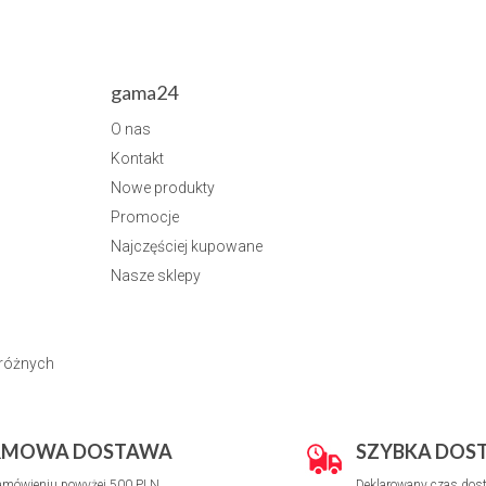
gama24
O nas
Kontakt
Nowe produkty
Promocje
Najczęściej kupowane
Nasze sklepy
dróżnych
RMOWA DOSTAWA
SZYBKA DOS
amówieniu powyżej 500 PLN
Deklarowany czas dost