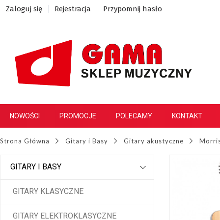
Zaloguj się
Rejestracja
Przypomnij hasło
NOWOŚCI
PROMOCJE
POLECAMY
KONTAKT
Strona Główna
Gitary i Basy
Gitary akustyczne
Morri
GITARY I BASY
GITARY KLASYCZNE
GITARY ELEKTROKLASYCZNE