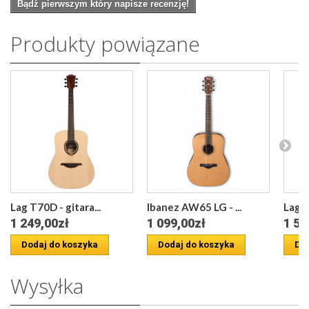
Bądź pierwszym który napisze recenzję!
Produkty powiązane
Lag T70D - gitara...
Ibanez AW65 LG - ...
Lag 
1 249,00zł
1 099,00zł
1 59
Dodaj do koszyka
Dodaj do koszyka
Dod
Wysyłka