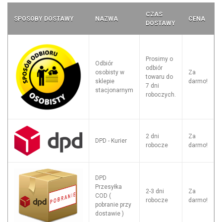
CZAS
SPOSOBY DOSTAWY
NAZWA
CENA
DOSTAWY
Prosimy o
Odbiór
odbiór
osobisty w
Za
towaru do
sklepie
darmo!
7 dni
stacjonarnym
roboczych.
2 dni
Za
DPD - Kurier
robocze
darmo!
DPD
Przesyłka
2-3 dni
Za
COD (
robocze
darmo!
pobranie przy
dostawie )