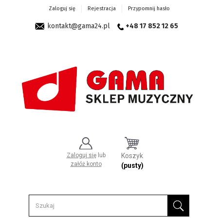
Zaloguj się
Rejestracja
Przypomnij hasło
kontakt@gama24.pl
+48 17 852 12 65
Zaloguj się
lub
Koszyk
załóż konto
(pusty)