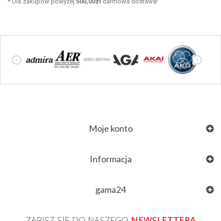
*
Dla zakupów powyżej
500,00zł
darmowa dostawa!
Moje konto
Informacja
gama24
ZAPISZ SIĘ DO NASZEGO
NEWSLETTERA