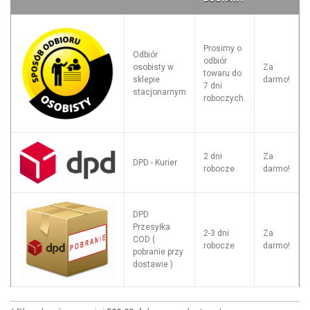
Prosimy o
Odbiór
odbiór
osobisty w
Za
towaru do
sklepie
darmo!
7 dni
stacjonarnym
roboczych.
2 dni
Za
DPD - Kurier
robocze
darmo!
DPD
Przesyłka
2-3 dni
Za
COD (
robocze
darmo!
pobranie przy
dostawie )