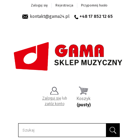
Zaloguj się
Rejestracja
Przypomnij hasło
kontakt@gama24.pl
+48 17 852 12 65
Zaloguj się
lub
Koszyk
załóż konto
(pusty)