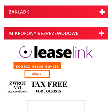
ZAKŁADKI
MIKROFONY BEZPRZEWODOWE