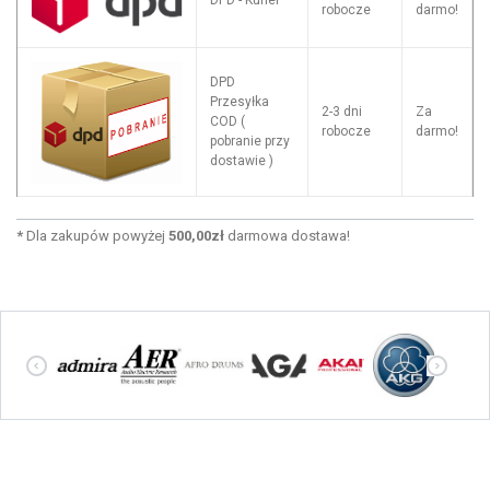
DPD - Kurier
robocze
darmo!
DPD
Przesyłka
2-3 dni
Za
COD (
robocze
darmo!
pobranie przy
dostawie )
*
Dla zakupów powyżej
500,00zł
darmowa dostawa!