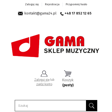
Zaloguj się
Rejestracja
Przypomnij hasło
kontakt@gama24.pl
+48 17 852 12 65
Zaloguj się
lub
Koszyk
załóż konto
(pusty)