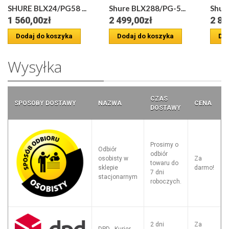
SHURE BLX24/PG58 ...
Shure BLX288/PG-5...
Shur
1 560,00zł
2 499,00zł
2 80
Dodaj do koszyka
Dodaj do koszyka
Dod
Wysyłka
CZAS
SPOSOBY DOSTAWY
NAZWA
CENA
DOSTAWY
Prosimy o
Odbiór
odbiór
osobisty w
Za
towaru do
sklepie
darmo!
7 dni
stacjonarnym
roboczych.
2 dni
Za