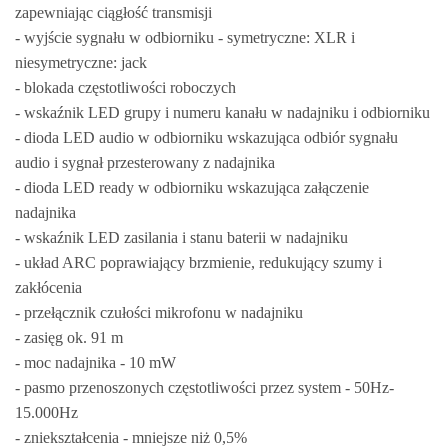
zapewniając ciągłość transmisji
- wyjście sygnału w odbiorniku - symetryczne: XLR i
niesymetryczne: jack
- blokada częstotliwości roboczych
- wskaźnik LED grupy i numeru kanału w nadajniku i odbiorniku
- dioda LED audio w odbiorniku wskazująca odbiór sygnału
audio i sygnał przesterowany z nadajnika
- dioda LED ready w odbiorniku wskazująca załączenie
nadajnika
- wskaźnik LED zasilania i stanu baterii w nadajniku
- układ ARC poprawiający brzmienie, redukujący szumy i
zakłócenia
- przełącznik czułości mikrofonu w nadajniku
- zasięg ok. 91 m
- moc nadajnika - 10 mW
- pasmo przenoszonych częstotliwości przez system - 50Hz-
15.000Hz
- zniekształcenia - mniejsze niż 0,5%