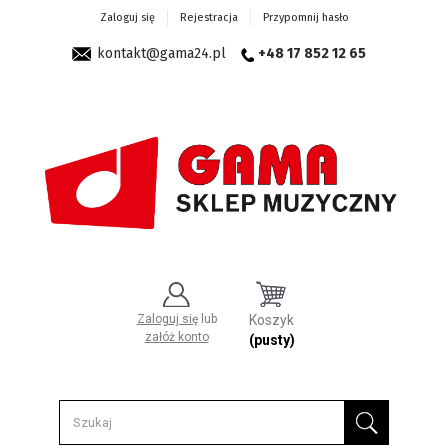
Zaloguj się
Rejestracja
Przypomnij hasło
kontakt@gama24.pl
+48 17 852 12 65
Zaloguj się
lub
Koszyk
załóż konto
(pusty)