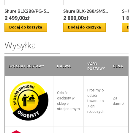
Shure BLX288/PG-5...
Shure BLX-288/SM5...
SHUR
2 499,00zł
2 800,00zł
1 89
Dodaj do koszyka
Dodaj do koszyka
Dod
Wysyłka
CZAS
SPOSOBY DOSTAWY
NAZWA
CENA
DOSTAWY
Prosimy o
Odbiór
odbiór
osobisty w
Za
towaru do
sklepie
darmo!
7 dni
stacjonarnym
roboczych.