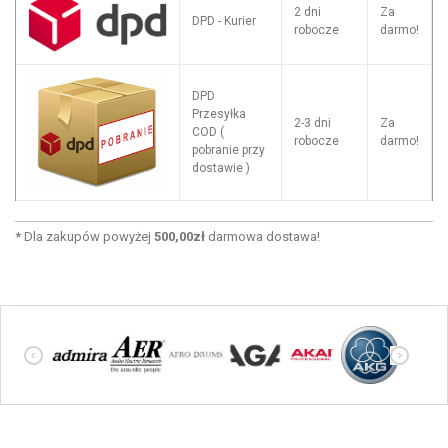
2 dni
Za
DPD - Kurier
robocze
darmo!
DPD
Przesyłka
2-3 dni
Za
COD (
robocze
darmo!
pobranie przy
dostawie )
*
Dla zakupów powyżej
500,00zł
darmowa dostawa!