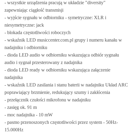
- wszystkie urządzenia pracują w układzie "diversity"
zapewniając ciągłość transmisji
- wyjście sygnału w odbiorniku - symetryczne: XLR i
niesymetryczne: jack
- blokada częstotliwości roboczych
- wskaźnik LED musiccenter.com.pl grupy i numeru kanału w
nadajniku i odbiorniku
- dioda LED audio w odbiorniku wskazująca odbiór sygnału
audio i sygnał przesterowany z nadajnika
- dioda LED ready w odbiorniku wskazująca załączenie
nadajnika
- wskaźnik LED zasilania i stanu baterii w nadajniku Układ ARC
poprawiający brzmienie, redukujący szumy i zakłócenia
- przełącznik czułości mikrofonu w nadajniku
- zasięg ok. 91 m
- moc nadajnika - 10 mW
- pasmo przenoszonych częstotliwości przez system - 50Hz-
15.000Hz