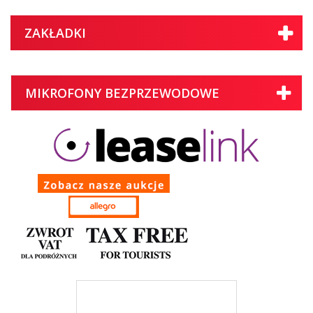
ZAKŁADKI
MIKROFONY BEZPRZEWODOWE