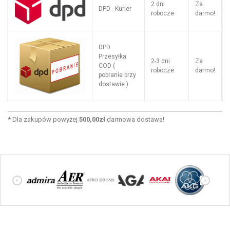
2 dni
Za
DPD - Kurier
robocze
darmo!
DPD
Przesyłka
2-3 dni
Za
COD (
robocze
darmo!
pobranie przy
dostawie )
*
Dla zakupów powyżej
500,00zł
darmowa dostawa!