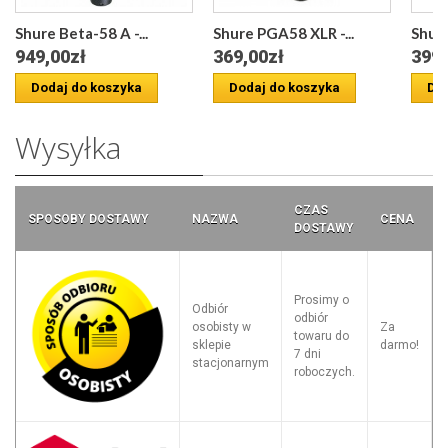
Shure Beta-58 A -...
Shure PGA58 XLR -...
Shure
949,00zł
369,00zł
399,
Dodaj do koszyka
Dodaj do koszyka
Dod
Wysyłka
CZAS
SPOSOBY DOSTAWY
NAZWA
CENA
DOSTAWY
Prosimy o
Odbiór
odbiór
osobisty w
Za
towaru do
sklepie
darmo!
7 dni
stacjonarnym
roboczych.