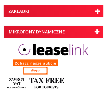
ZAKŁADKI
MIKROFONY DYNAMICZNE