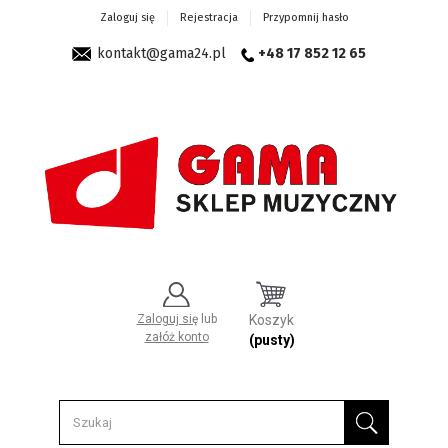
Zaloguj się
Rejestracja
Przypomnij hasło
kontakt@gama24.pl
+48 17 852 12 65
Zaloguj się
lub
Koszyk
załóż konto
(pusty)