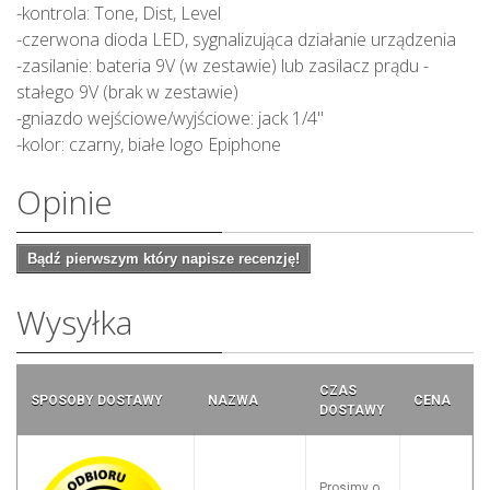
-kontrola: Tone, Dist, Level
-czerwona dioda LED, sygnalizująca działanie urządzenia
-zasilanie: bateria 9V (w zestawie) lub zasilacz prądu -
stałego 9V (brak w zestawie)
-gniazdo wejściowe/wyjściowe: jack 1/4"
-kolor: czarny, białe logo Epiphone
Opinie
Bądź pierwszym który napisze recenzję!
Wysyłka
CZAS
SPOSOBY DOSTAWY
NAZWA
CENA
DOSTAWY
Prosimy o