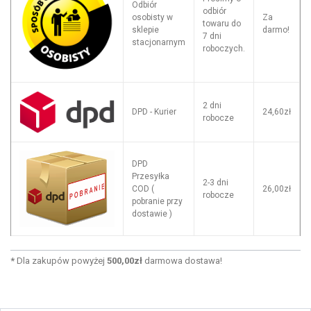
Odbiór
odbiór
osobisty w
Za
towaru do
sklepie
darmo!
7 dni
stacjonarnym
roboczych.
2 dni
DPD - Kurier
24,60zł
robocze
DPD
Przesyłka
2-3 dni
COD (
26,00zł
robocze
pobranie przy
dostawie )
*
Dla zakupów powyżej
500,00zł
darmowa dostawa!