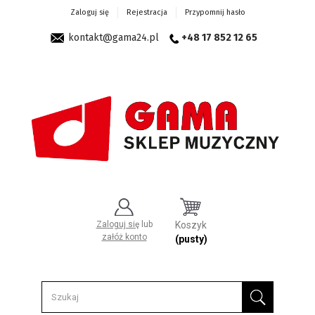
Zaloguj się
Rejestracja
Przypomnij hasło
kontakt@gama24.pl
+48 17 852 12 65
Zaloguj się
lub
Koszyk
załóż konto
(pusty)