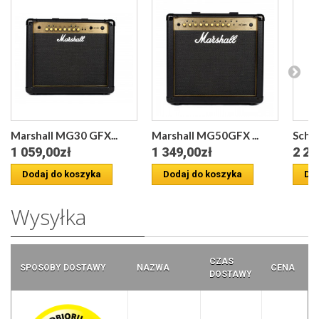
Marshall MG30 GFX...
Marshall MG50GFX ...
Schec
1 059,00zł
1 349,00zł
2 24
Dodaj do koszyka
Dodaj do koszyka
Dod
Wysyłka
CZAS
SPOSOBY DOSTAWY
NAZWA
CENA
DOSTAWY