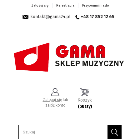
Zaloguj się
Rejestracja
Przypomnij hasło
kontakt@gama24.pl
+48 17 852 12 65
Zaloguj się
lub
Koszyk
załóż konto
(pusty)