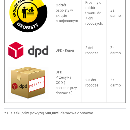
Prosimy o
Odbiór
odbiór
osobisty w
Za
towaru do
sklepie
darmo!
7 dni
stacjonarnym
roboczych.
2 dni
Za
DPD - Kurier
robocze
darmo!
DPD
Przesyłka
2-3 dni
Za
COD (
robocze
darmo!
pobranie przy
dostawie )
*
Dla zakupów powyżej
500,00zł
darmowa dostawa!