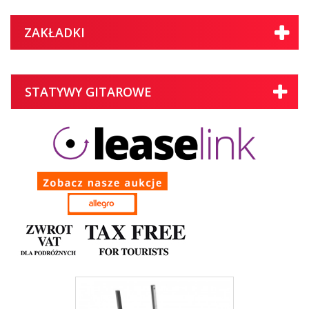
ZAKŁADKI
STATYWY GITAROWE