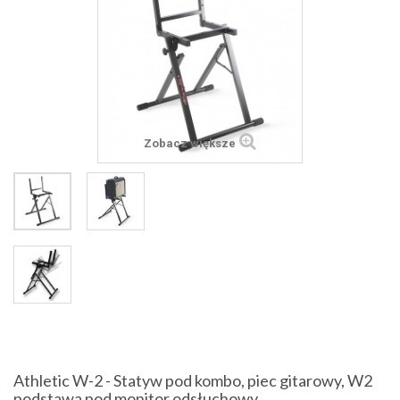
Zobacz większe
Athletic W-2 - Statyw pod kombo, piec gitarowy, W2
podstawa pod monitor odsłuchowy