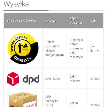
Wysyłka
CZAS
SPOSOBY DOSTAWY
NAZWA
CENA
DOSTAWY
Prosimy o
Odbiór
odbiór
osobisty w
Za
towaru do
sklepie
darmo!
7 dni
stacjonarnym
roboczych.
2 dni
DPD - Kurier
24,60zł
robocze
DPD
Przesyłka
2-3 dni
COD (
26,00zł