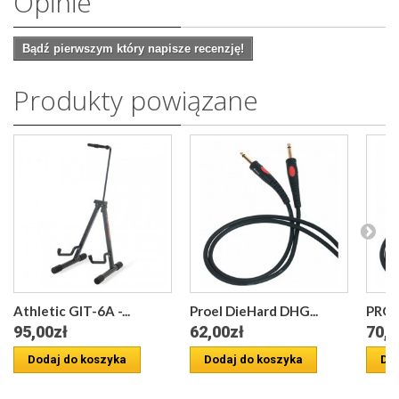
Opinie
Bądź pierwszym który napisze recenzję!
Produkty powiązane
Athletic GIT-6A -...
Proel DieHard DHG...
PROE
95,00zł
62,00zł
70,0
Dodaj do koszyka
Dodaj do koszyka
Dod