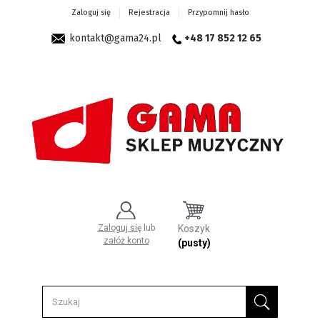
Zaloguj się
Rejestracja
Przypomnij hasło
kontakt@gama24.pl
+48 17 852 12 65
Zaloguj się
lub
Koszyk
załóż konto
(pusty)