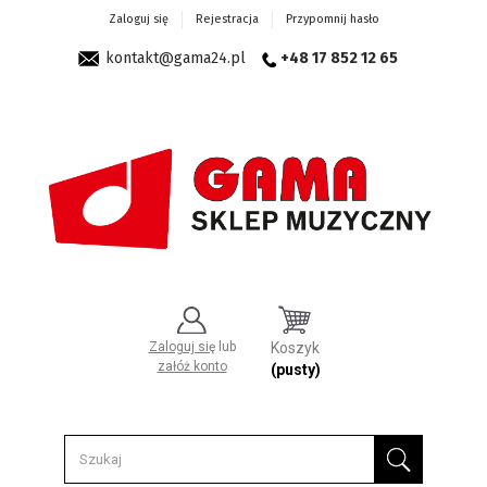
Zaloguj się
Rejestracja
Przypomnij hasło
kontakt@gama24.pl
+48 17 852 12 65
Zaloguj się
lub
Koszyk
załóż konto
(pusty)