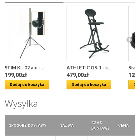
STIM KL-02 alu - ...
ATHLETIC GS-1 - k...
Stage
199,00zł
479,00zł
125,
Dodaj do koszyka
Dodaj do koszyka
Dod
Wysyłka
CZAS
SPOSOBY DOSTAWY
NAZWA
CENA
DOSTAWY