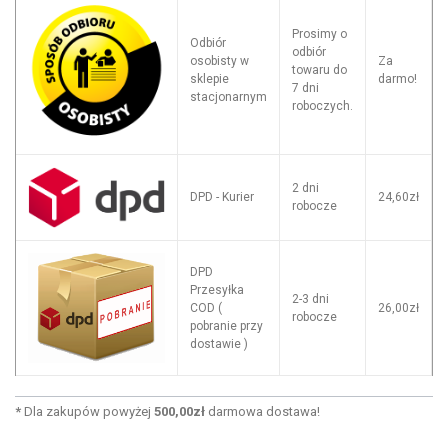
Prosimy o
Odbiór
odbiór
osobisty w
Za
towaru do
sklepie
darmo!
7 dni
stacjonarnym
roboczych.
2 dni
DPD - Kurier
24,60zł
robocze
DPD
Przesyłka
2-3 dni
COD (
26,00zł
robocze
pobranie przy
dostawie )
*
Dla zakupów powyżej
500,00zł
darmowa dostawa!