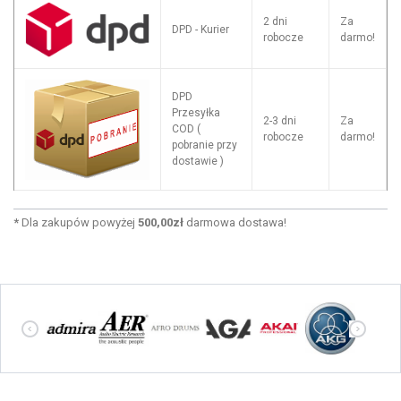
2 dni
Za
DPD - Kurier
robocze
darmo!
DPD
Przesyłka
2-3 dni
Za
COD (
robocze
darmo!
pobranie przy
dostawie )
*
Dla zakupów powyżej
500,00zł
darmowa dostawa!