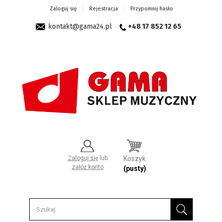
Zaloguj się
Rejestracja
Przypomnij hasło
kontakt@gama24.pl
+48 17 852 12 65
Zaloguj się
lub
Koszyk
załóż konto
(pusty)