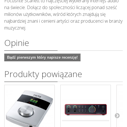
Focusrite Scarlett to najczęściej wybierany interfejs audio
na świecie. Dołącz do społeczności liczącej ponad sześć
milionów użytkowników, wśród których znajdują się
najbardziej znani i cenieni artyści oraz producenci w branży
muzycznej.
Opinie
Bądź pierwszym który napisze recenzję!
Produkty powiązane