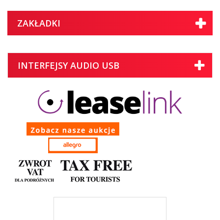
ZAKŁADKI
INTERFEJSY AUDIO USB