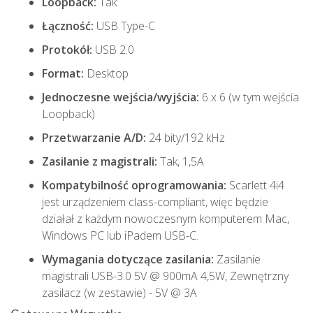
Loopback:
Tak
Łączność:
USB Type-C
Protokół:
USB 2.0
Format:
Desktop
Jednoczesne wejścia/wyjścia:
6 x 6 (w tym wejścia
Loopback)
Przetwarzanie A/D:
24 bity/192 kHz
Zasilanie z magistrali:
Tak, 1,5A
Kompatybilność oprogramowania:
Scarlett 4i4
jest urządzeniem class-compliant, więc będzie
działał z każdym nowoczesnym komputerem Mac,
Windows PC lub iPadem USB-C.
Wymagania dotyczące zasilania:
Zasilanie
magistrali USB-3.0 5V @ 900mA 4,5W, Zewnętrzny
zasilacz (w zestawie) - 5V @ 3A