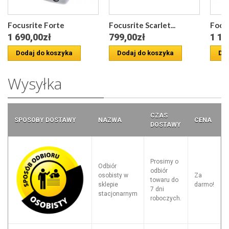
Focusrite Forte
Focusrite Scarlet...
Focus
1 690,00zł
799,00zł
1 18
Dodaj do koszyka
Dodaj do koszyka
Dod
Wysyłka
CZAS
SPOSOBY DOSTAWY
NAZWA
CENA
DOSTAWY
Prosimy o
Odbiór
odbiór
osobisty w
Za
towaru do
sklepie
darmo!
7 dni
stacjonarnym
roboczych.