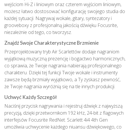
wejściom Hi-Z i liniowym oraz czterem wyjściom liniowym,
możesz łatwo dostosować konfigurację swojego studia do
każdej sytuacji. Nagrywaj wokale, gitary, syntezatory i
grooveboxy z profesjonalną jakością dźwięku Focusrite,
niezależnie od tego, co tworzysz.
Znajdź Swoje Charakterystyczne Brzmienie
Przeprojektowany tryb Air Scarlettów dodaje nagraniom
wyjątkową muzyczną prezencję i bogactwo harmonicznych,
co sprawia, że Twoje nagrania nabierają profesjonalnego
charakteru. Dzięki tej funkcji Twoje wokale i instrumenty
zawsze będą brzmiały wyjątkowo, a Ty zyskasz pewność,
że Twoje nagrania wyróżnią się na tle innych produkcji.
Uchwyć Każdy Szczegół
Naciśnij przycisk nagrywania i rejestruj dźwięk z najwyższą
precyzją, dzięki przetwornikom 192 kHz, 24-bit z flagowych
interfejsów Focusrite RedNet. Scarlett 4i4 4th Gen
umożliwia uchwycenie każdego niuansu dźwiękowego, co