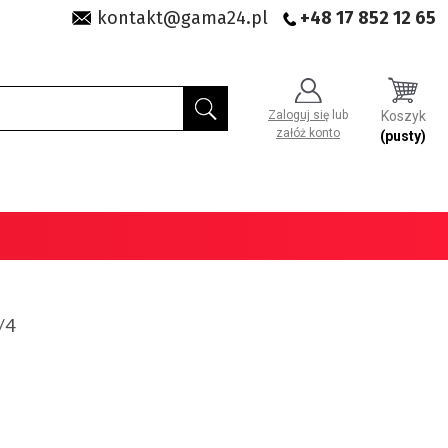
kontakt@gama24.pl
+48 17 852 12 65
Zaloguj się
lub
Koszyk
załóż konto
(pusty)
/4