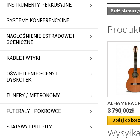
INSTRUMENTY PERKUSYJNE
Bądź pierwszym
SYSTEMY KONFERENCYJNE
Produk
NAGŁOŚNIENIE ESTRADOWE I
SCENICZNE
KABLE I WTYKI
OŚWIETLENIE SCENY I
DYSKOTEKI
TUNERY / METRONOMY
ALHAMBRA 5P - 
3 790,00zł
FUTERAŁY I POKROWCE
Dodaj do kos
STATYWY I PULPITY
Wysyłk