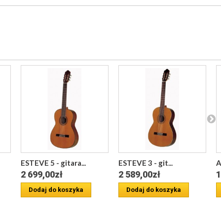
ESTEVE 5 - gitara...
ESTEVE 3 - git...
A
2 699,00zł
2 589,00zł
1
Dodaj do koszyka
Dodaj do koszyka