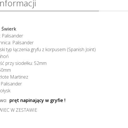
informacji
y Świerk
ł: Palisander
nica: Palisander
ki typ łączenia gryfu z korpusem (Spanish Joint)
ahoń
ść przy siodełku: 52mm
650mm
złote Martinez
 Palisander
połysk
owo:
pręt napinający w gryfie !
IEC W ZESTAWIE