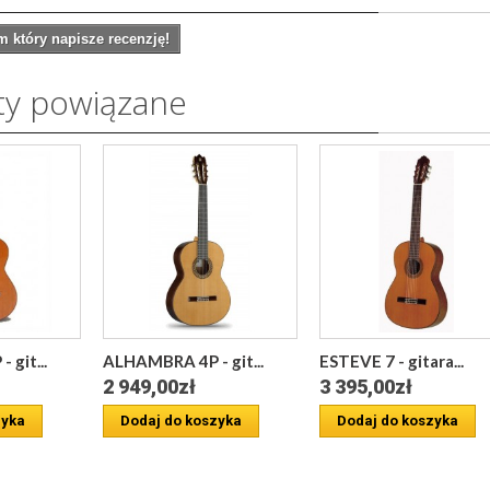
 który napisze recenzję!
ty powiązane
git...
ALHAMBRA 4P - git...
ESTEVE 7 - gitara...
2 949,00zł
3 395,00zł
zyka
Dodaj do koszyka
Dodaj do koszyka
a