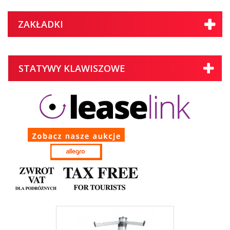
ZAKŁADKI
STATYWY KLAWISZOWE