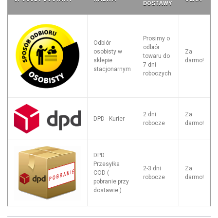
DOSTAWY
Prosimy o
Odbiór
odbiór
osobisty w
Za
towaru do
sklepie
darmo!
7 dni
stacjonarnym
roboczych.
2 dni
Za
DPD - Kurier
robocze
darmo!
DPD
Przesyłka
2-3 dni
Za
COD (
robocze
darmo!
pobranie przy
dostawie )