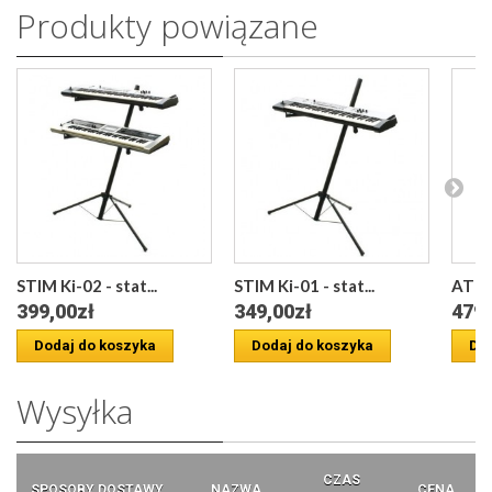
Produkty powiązane
STIM Ki-02 - stat...
STIM Ki-01 - stat...
ATHLE
399,00zł
349,00zł
479,
Dodaj do koszyka
Dodaj do koszyka
Dod
Wysyłka
CZAS
SPOSOBY DOSTAWY
NAZWA
CENA