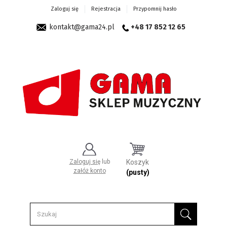
Zaloguj się
Rejestracja
Przypomnij hasło
kontakt@gama24.pl
+48 17 852 12 65
Zaloguj się
lub
Koszyk
załóż konto
(pusty)