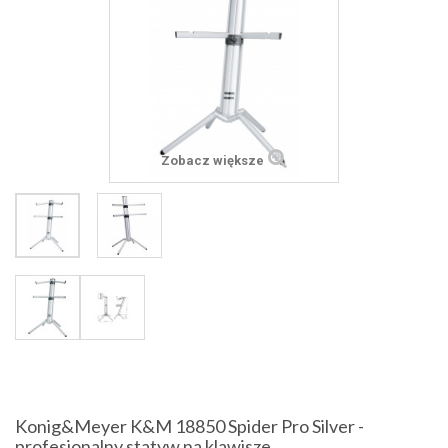
Zobacz większe
Konig&Meyer K&M 18850 Spider Pro Silver -
profesjonalny statyw na klawisze