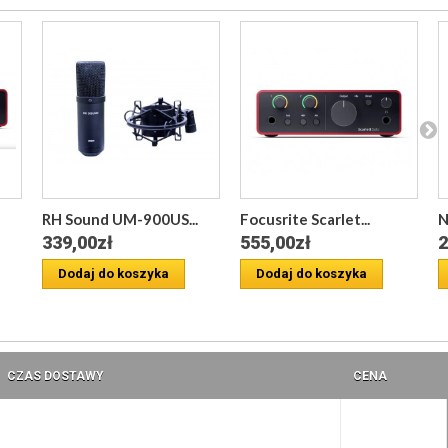
RH Sound UM-900US...
Focusrite Scarlet...
N
339,00zł
555,00zł
2
Dodaj do koszyka
Dodaj do koszyka
CZAS DOSTAWY
CENA