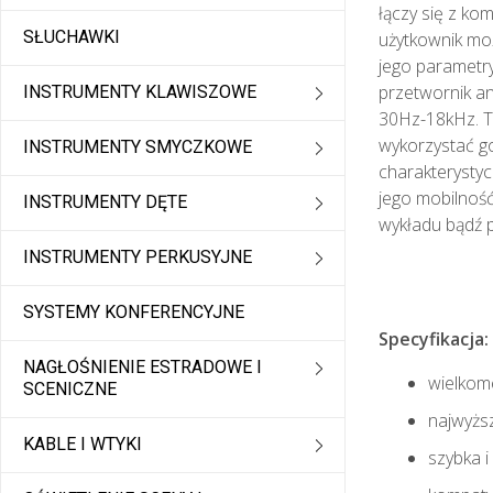
łączy się z ko
SŁUCHAWKI
użytkownik mo
jego parametr
przetwornik a
INSTRUMENTY KLAWISZOWE
30Hz-18kHz. T
wykorzystać go
INSTRUMENTY SMYCZKOWE
charakterystyc
jego mobilnoś
INSTRUMENTY DĘTE
wykładu bądź p
INSTRUMENTY PERKUSYJNE
SYSTEMY KONFERENCYJNE
Specyfikacja:
NAGŁOŚNIENIE ESTRADOWE I
wielkom
SCENICZNE
najwyżs
KABLE I WTYKI
szybka 