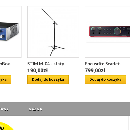
Box...
STIM M-04 - staty...
Focusrite Scarlet...
190,00zł
799,00zł
zyka
Dodaj do koszyka
Dodaj do koszyka
a
TAWY
NAZWA