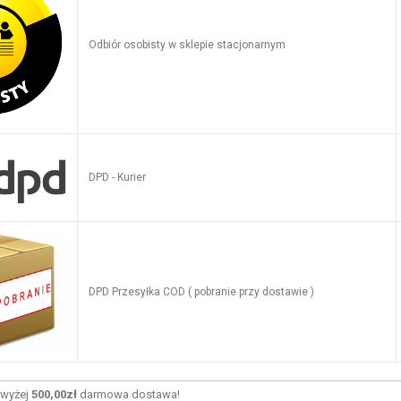
Odbiór osobisty w sklepie stacjonarnym
DPD - Kurier
DPD Przesyłka COD ( pobranie przy dostawie )
wyżej
500,00zł
darmowa dostawa!