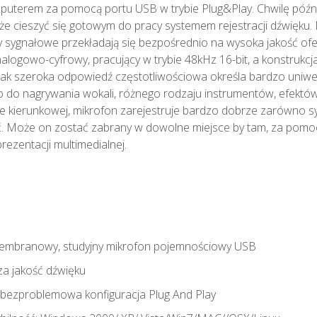
mputerem za pomocą portu USB w trybie Plug&Play. Chwilę później
że cieszyć się gotowym do pracy systemem rejestracji dźwię
y sygnałowe przekładają się bezpośrednio na wysoka jakość o
nalogowo-cyfrowy, pracujący w trybie 48kHz 16-bit, a konstru
ak szeroka odpowiedź częstotliwościowa określa bardzo uni
 do nagrywania wokali, różnego rodzaju instrumentów, efektów p
e kierunkowej, mikrofon zarejestruje bardzo dobrze zarówno sygna
ć. Może on zostać zabrany w dowolne miejsce by tam, za pomo
rezentacji multimedialnej.
embranowy, studyjny mikrofon pojemnościowy USB
za jakość dźwięku
i bezproblemowa konfiguracja Plug And Play