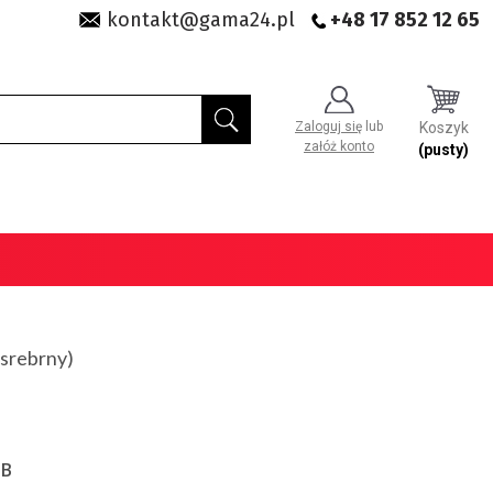
kontakt@gama24.pl
+48 17 852 12 65
Zaloguj się
lub
Koszyk
załóż konto
(pusty)
(srebrny)
SB