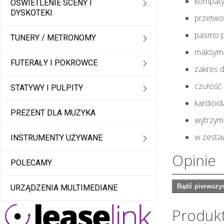
kompaty
OŚWIETLENIE SCENY I
DYSKOTEKI
przetwo
pasmo p
TUNERY / METRONOMY
maksym
FUTERAŁY I POKROWCE
zakres 
czułość
STATYWY I PULPITY
kardioi
PREZENT DLA MUZYKA
wytrzy
w zesta
INSTRUMENTY UŻYWANE
Opinie
POLECAMY
Bądź pierwszym
URZĄDZENIA MULTIMEDIANE
Produk