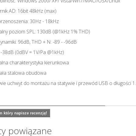
bilność: Windows 2000/ XP/ Vista/Win7/MAC//OSX/Linux
rnik AD: 16bit 48kHz (max)
rzenoszenia: 30Hz - 18kHz
alny poziom SPL: 130dB (@1kHz 1% THD)
dynamiki: 96dB, THD + N: -89 - -96dB
: -38dB (0dBV = 1V/Pa @1kHz)
dalna charakterystyka kierunkowa
mała stalowa obudowa
wie uchwyt do montażu na statywie i przewód USB o długości 1
 który napisze recenzję!
ty powiązane