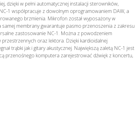
, dzięki w pełni automatycznej instalacji sterowników,
ku. NC-1 współpracuje z dowolnym oprogramowaniem DAW, a
ferowanego brzmienia. Mikrofon został wyposażony w
kcja samej membrany gwarantuje pasmo przenoszenia z zakresu
wersalne zastosowanie NC-1. Można z powodzeniem
rzestrzennych oraz lektora. Dzięki kardioidalnej
ł trąbki jak i gitary akustycznej. Największą zaletą NC-1 jest
cą przenośnego komputera zarejestrować dźwięk z koncertu,