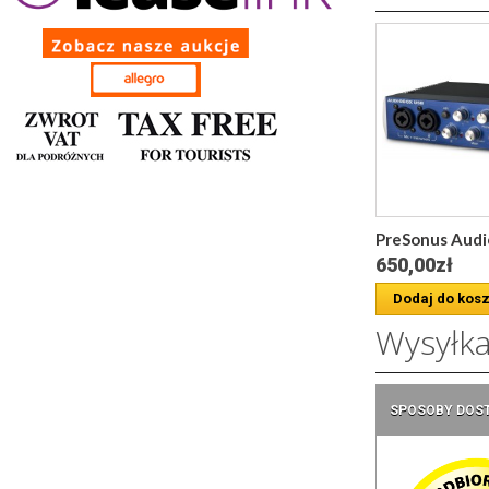
PreSonus Audio
650,00zł
Dodaj do kos
Wysyłk
SPOSOBY DOS