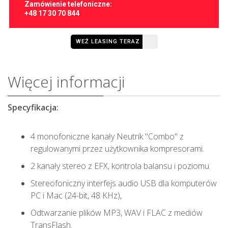
Zamówienie telefoniczne:
+48 17 30 70 844
WEŹ LEASING TERAZ
Więcej informacji
Specyfikacja:
4 monofoniczne kanały Neutrik "Combo" z
regulowanymi przez użytkownika kompresorami.
2 kanały stereo z EFX, kontrola balansu i poziomu.
Stereofoniczny interfejs audio USB dla komputerów
PC i Mac (24-bit, 48 KHz),
Odtwarzanie plików MP3, WAV i FLAC z mediów
TransFlash.