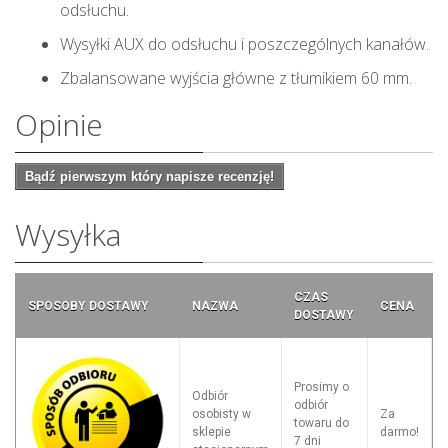
odsłuchu.
Wysyłki AUX do odsłuchu i poszczególnych kanałów.
Zbalansowane wyjścia główne z tłumikiem 60 mm.
Opinie
Bądź pierwszym który napisze recenzję!
Wysyłka
CZAS
SPOSOBY DOSTAWY
NAZWA
CENA
DOSTAWY
Prosimy o
Odbiór
odbiór
osobisty w
Za
towaru do
sklepie
darmo!
7 dni