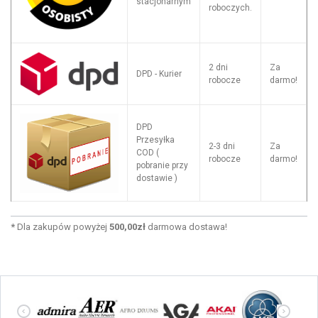
stacjonarnym
roboczych.
2 dni
Za
DPD - Kurier
robocze
darmo!
DPD
Przesyłka
2-3 dni
Za
COD (
robocze
darmo!
pobranie przy
dostawie )
*
Dla zakupów powyżej
500,00zł
darmowa dostawa!