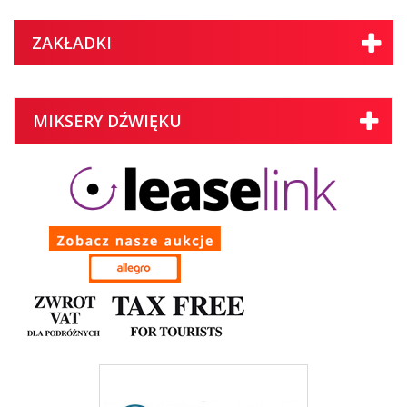
ZAKŁADKI
MIKSERY DŹWIĘKU