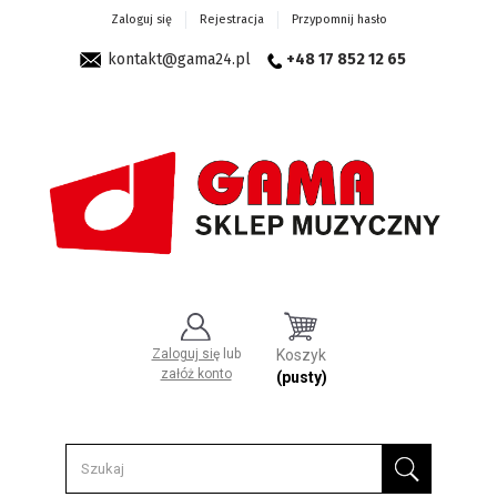
Zaloguj się
Rejestracja
Przypomnij hasło
kontakt@gama24.pl
+48 17 852 12 65
Zaloguj się
lub
Koszyk
załóż konto
(pusty)