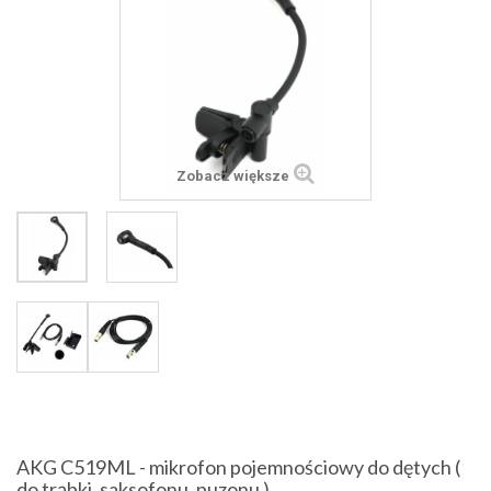
Zobacz większe
AKG C519ML - mikrofon pojemnościowy do dętych (
do trąbki, saksofonu, puzonu )