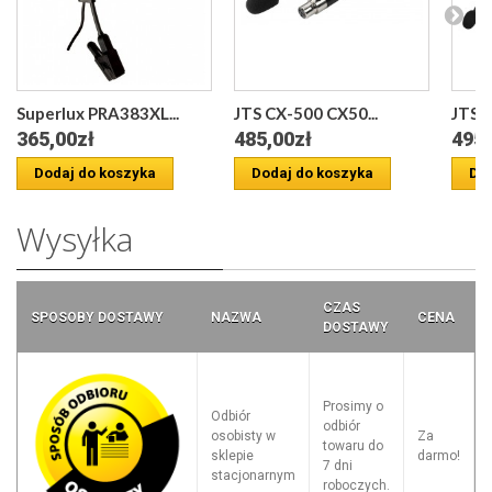
Superlux PRA383XL...
JTS CX-500 CX50...
JTS C
365,00zł
485,00zł
495,
Dodaj do koszyka
Dodaj do koszyka
Dod
Wysyłka
CZAS
SPOSOBY DOSTAWY
NAZWA
CENA
DOSTAWY
Prosimy o
Odbiór
odbiór
osobisty w
Za
towaru do
sklepie
darmo!
7 dni
stacjonarnym
roboczych.