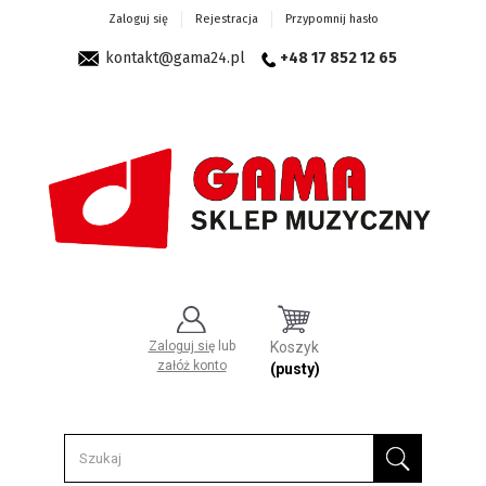
Zaloguj się
Rejestracja
Przypomnij hasło
kontakt@gama24.pl
+48 17 852 12 65
Zaloguj się
lub
Koszyk
załóż konto
(pusty)