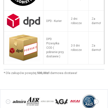
2 dni
Za
DPD - Kurier
robocze
darmo!
DPD
Przesyłka
2-3 dni
Za
COD (
robocze
darmo!
pobranie przy
dostawie )
*
Dla zakupów powyżej
500,00zł
darmowa dostawa!