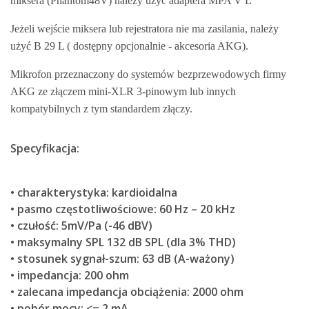
miksera (Phantom48V) należy użyć adaptera MPA V L
Jeżeli wejście miksera lub rejestratora nie ma zasilania, należy
użyć B 29 L ( dostępny opcjonalnie - akcesoria AKG).
Mikrofon przeznaczony do systemów bezprzewodowych firmy
AKG ze złączem mini-XLR 3-pinowym lub innych
kompatybilnych z tym standardem złączy.
Specyfikacja:
• charakterystyka: kardioidalna
• pasmo częstotliwościowe: 60 Hz – 20 kHz
• czułość: 5mV/Pa (-46 dBV)
• maksymalny SPL 132 dB SPL (dla 3% THD)
• stosunek sygnał-szum: 63 dB (A-ważony)
• impedancja: 200 ohm
• zalecana impedancja obciążenia: 2000 ohm
• pobór mocy: <= 2 mA