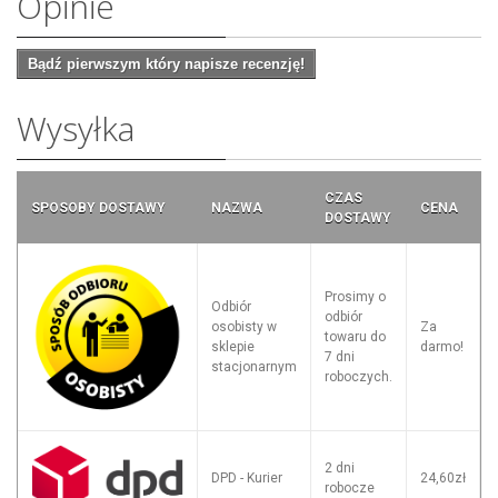
Opinie
Bądź pierwszym który napisze recenzję!
Wysyłka
CZAS
SPOSOBY DOSTAWY
NAZWA
CENA
DOSTAWY
Prosimy o
Odbiór
odbiór
osobisty w
Za
towaru do
sklepie
darmo!
7 dni
stacjonarnym
roboczych.
2 dni
DPD - Kurier
24,60zł
robocze