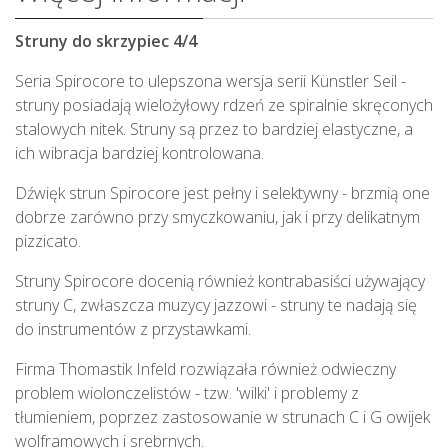
Struny do skrzypiec 4/4
Seria Spirocore to ulepszona wersja serii Künstler Seil -
struny posiadają wielożyłowy rdzeń ze spiralnie skręconych
stalowych nitek. Struny są przez to bardziej elastyczne, a
ich wibracja bardziej kontrolowana.
Dźwięk strun Spirocore jest pełny i selektywny - brzmią one
dobrze zarówno przy smyczkowaniu, jak i przy delikatnym
pizzicato.
Struny Spirocore docenią również kontrabasiści używający
struny C, zwłaszcza muzycy jazzowi - struny te nadają się
do instrumentów z przystawkami.
Firma Thomastik Infeld rozwiązała również odwieczny
problem wiolonczelistów - tzw. 'wilki' i problemy z
tłumieniem, poprzez zastosowanie w strunach C i G owijek
wolframowych i srebrnych.