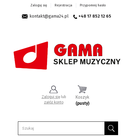
Zaloguj się
Rejestracja
Przypomnij hasło
kontakt@gama24.pl
+48 17 852 12 65
Zaloguj się
lub
Koszyk
załóż konto
(pusty)