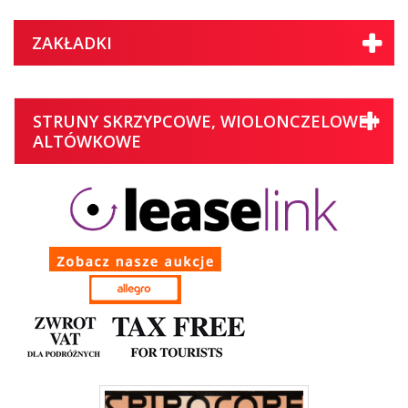
ZAKŁADKI
STRUNY SKRZYPCOWE, WIOLONCZELOWE I
ALTÓWKOWE