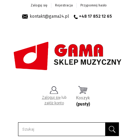
Zaloguj się
Rejestracja
Przypomnij hasło
kontakt@gama24.pl
+48 17 852 12 65
Zaloguj się
lub
Koszyk
załóż konto
(pusty)