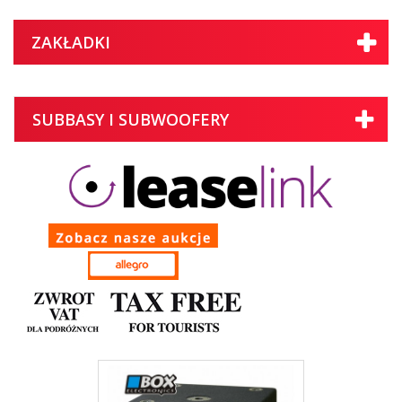
ZAKŁADKI
SUBBASY I SUBWOOFERY