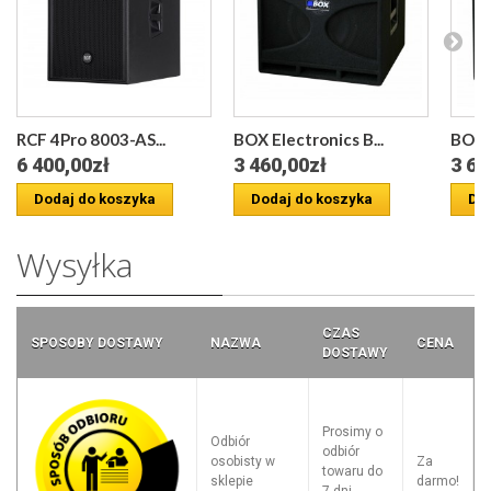
RCF 4Pro 8003-AS...
BOX Electronics B...
BOX E
6 400,00zł
3 460,00zł
3 69
Dodaj do koszyka
Dodaj do koszyka
Dod
Wysyłka
CZAS
SPOSOBY DOSTAWY
NAZWA
CENA
DOSTAWY
Prosimy o
Odbiór
odbiór
osobisty w
Za
towaru do
sklepie
darmo!