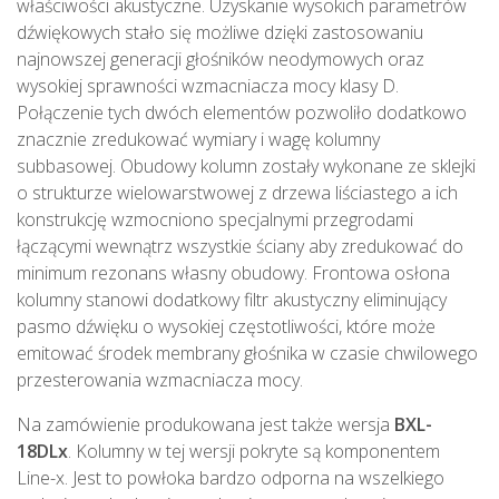
właściwości akustyczne. Uzyskanie wysokich parametrów
dźwiękowych stało się możliwe dzięki zastosowaniu
najnowszej generacji głośników neodymowych oraz
wysokiej sprawności wzmacniacza mocy klasy D.
Połączenie tych dwóch elementów pozwoliło dodatkowo
znacznie zredukować wymiary i wagę kolumny
subbasowej. Obudowy kolumn zostały wykonane ze sklejki
o strukturze wielowarstwowej z drzewa liściastego a ich
konstrukcję wzmocniono specjalnymi przegrodami
łączącymi wewnątrz wszystkie ściany aby zredukować do
minimum rezonans własny obudowy. Frontowa osłona
kolumny stanowi dodatkowy filtr akustyczny eliminujący
pasmo dźwięku o wysokiej częstotliwości, które może
emitować środek membrany głośnika w czasie chwilowego
przesterowania wzmacniacza mocy.
Na zamówienie produkowana jest także wersja
BXL-
18DLx
. Kolumny w tej wersji pokryte są komponentem
Line-x. Jest to powłoka bardzo odporna na wszelkiego