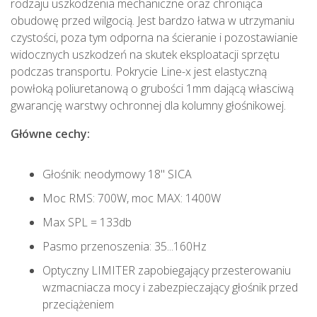
rodzaju uszkodzenia mechaniczne oraz chroniąca
obudowę przed wilgocią. Jest bardzo łatwa w utrzymaniu
czystości, poza tym odporna na ścieranie i pozostawianie
widocznych uszkodzeń na skutek eksploatacji sprzętu
podczas transportu. Pokrycie Line-x jest elastyczną
powłoką poliuretanową o grubości 1mm dającą własciwą
gwarancję warstwy ochronnej dla kolumny głośnikowej.
Główne cechy:
Głośnik: neodymowy 18" SICA
Moc RMS: 700W, moc MAX: 1400W
Max SPL = 133db
Pasmo przenoszenia: 35...160Hz
Optyczny LIMITER zapobiegający przesterowaniu
wzmacniacza mocy i zabezpieczający głośnik przed
przeciążeniem