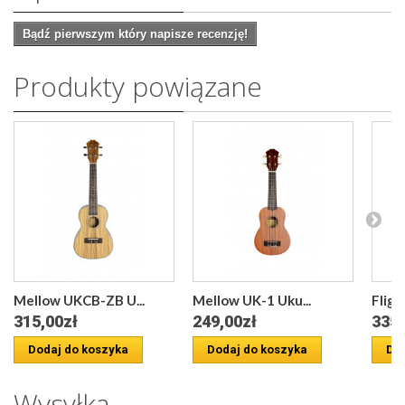
Bądź pierwszym który napisze recenzję!
Produkty powiązane
Mellow UKCB-ZB U...
Mellow UK-1 Uku...
Fligh
315,00zł
249,00zł
335,
Dodaj do koszyka
Dodaj do koszyka
Dod
Wysyłka