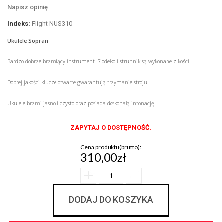
Napisz opinię
Indeks:
Flight NUS310
Ukulele Sopran
Bardzo dobrze brzmiący instrument. Siodełko i strunnik są wykonane z kości.
Dobrej jakości klucze otwarte gwarantują trzymanie stroju.
Ukulele brzmi jasno i czysto oraz posiada doskonałą intonację.
ZAPYTAJ O DOSTĘPNOŚĆ.
Cena produktu(brutto):
310,00zł
DODAJ DO KOSZYKA