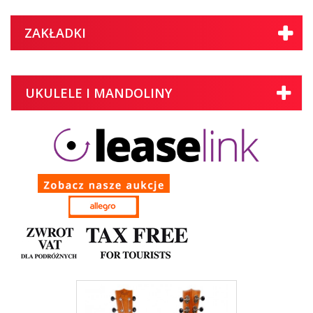
ZAKŁADKI
UKULELE I MANDOLINY