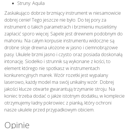
Struny: Aquila
Zaskakująco dobrze brzmiący instrument w niesamowicie
dobrej cenie! Tego jeszcze nie było. Do tej pory za
instrument o takich parametrach i brzmieniu musieliśmy
zapłacić sporo więcej. Sapele jest drewnem podobnym do
mahoniu. Na całym korpusie instrumentu widoczne są
drobne słoje drewna ułożone w jasno i ciemnobrązowe
pasy. Ukulele brzmi jasno i czysto oraz posiada doskonałą
intonację. Siodełko i strunnik są wykonane z kości, to
element którego nie spotkasz w instrumentach
konkurencyjnych marek. Wzór rozetki jest wypalany
laserowo, każdy model ma swój unikalny wzór. Dobrej
jakości klucze otwarte gwarantują trzymanie stroju. Na
koniec trzeba dodać o jakże istotnym dodatku, w komplecie
otrzymujemy ładny pokrowiec z pianką, który ochroni
nasze ukulele przed przypadkowym obiciem.
Opinie