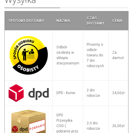
CZAS
SPOSOBY DOSTAWY
NAZWA
CENA
DOSTAWY
Prosimy o
Odbiór
odbiór
osobisty w
Za
towaru do
sklepie
darmo!
7 dni
stacjonarnym
roboczych.
2 dni
DPD - Kurier
24,60zł
robocze
DPD
Przesyłka
2-3 dni
COD (
26,00zł
robocze
pobranie przy