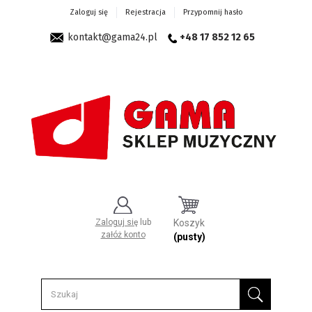
Zaloguj się
Rejestracja
Przypomnij hasło
kontakt@gama24.pl
+48 17 852 12 65
Zaloguj się
lub
Koszyk
załóż konto
(pusty)