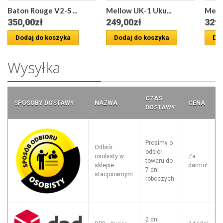
Baton Rouge V2-S ...
Mellow UK-1 Uku...
Mello
350,00zł
249,00zł
329,
Dodaj do koszyka
Dodaj do koszyka
Dod
Wysyłka
CZAS
SPOSOBY DOSTAWY
NAZWA
CENA
DOSTAWY
Prosimy o
Odbiór
odbiór
osobisty w
Za
towaru do
sklepie
darmo!
7 dni
stacjonarnym
roboczych.
2 dni