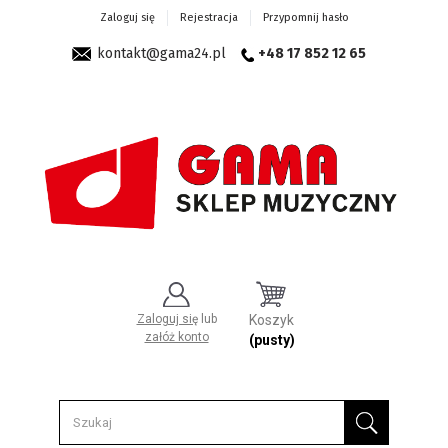
Zaloguj się
Rejestracja
Przypomnij hasło
kontakt@gama24.pl
+48 17 852 12 65
Zaloguj się
lub
Koszyk
załóż konto
(pusty)