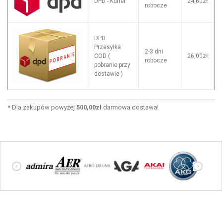
DPD - Kurier
24,60zł
robocze
DPD
Przesyłka
2-3 dni
COD (
26,00zł
robocze
pobranie przy
dostawie )
*
Dla zakupów powyżej
500,00zł
darmowa dostawa!