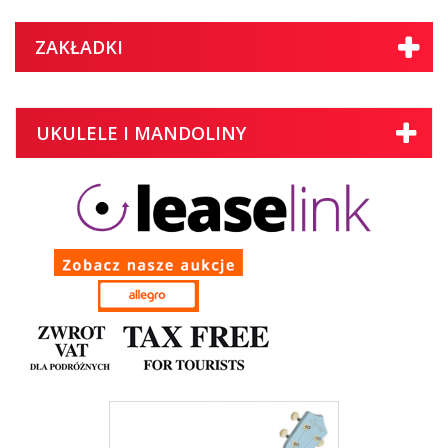
ZAKŁADKI
UKULELE I MANDOLINY