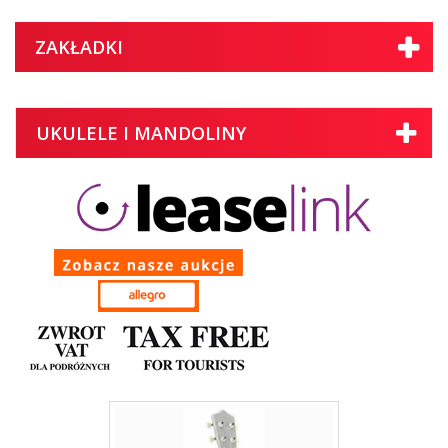
ZAKŁADKI
UKULELE I MANDOLINY