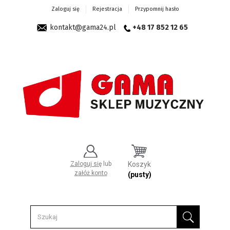
Zaloguj się
Rejestracja
Przypomnij hasło
kontakt@gama24.pl
+48 17 852 12 65
Zaloguj się
lub
Koszyk
załóż konto
(pusty)