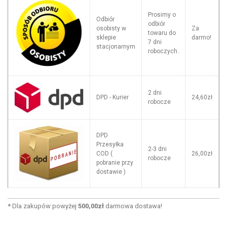
Prosimy o
Odbiór
odbiór
osobisty w
Za
towaru do
sklepie
darmo!
7 dni
stacjonarnym
roboczych.
2 dni
DPD - Kurier
24,60zł
robocze
DPD
Przesyłka
2-3 dni
COD (
26,00zł
robocze
pobranie przy
dostawie )
*
Dla zakupów powyżej
500,00zł
darmowa dostawa!