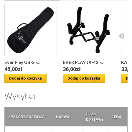
Ever Play UB-S -...
EVER PLAY JX-42 -...
KALIN
45,00zł
36,00zł
33,0
Dodaj do koszyka
Dodaj do koszyka
Dod
Wysyłka
CZAS
SPOSOBY DOSTAWY
NAZWA
CENA
DOSTAWY