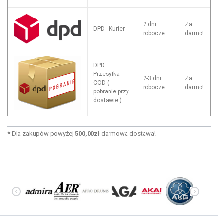
2 dni
Za
DPD - Kurier
robocze
darmo!
DPD
Przesyłka
2-3 dni
Za
COD (
robocze
darmo!
pobranie przy
dostawie )
*
Dla zakupów powyżej
500,00zł
darmowa dostawa!