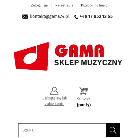
Zaloguj się
Rejestracja
Przypomnij hasło
kontakt@gama24.pl
+48 17 852 12 65
Zaloguj się
lub
Koszyk
załóż konto
(pusty)