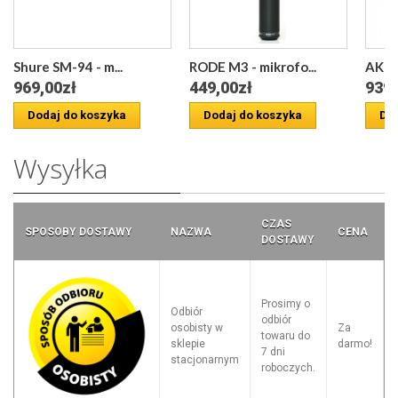
Shure SM-94 - m...
RODE M3 - mikrofo...
AKG C
969,00zł
449,00zł
939,
Dodaj do koszyka
Dodaj do koszyka
Dod
Wysyłka
CZAS
SPOSOBY DOSTAWY
NAZWA
CENA
DOSTAWY
Prosimy o
Odbiór
odbiór
osobisty w
Za
towaru do
sklepie
darmo!
7 dni
stacjonarnym
roboczych.