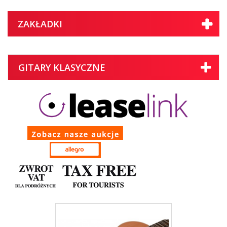
ZAKŁADKI
GITARY KLASYCZNE