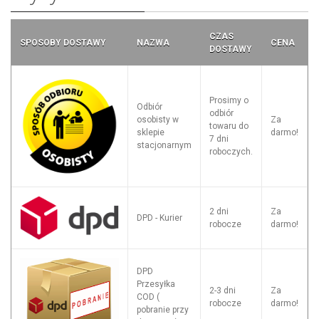
CZAS
SPOSOBY DOSTAWY
NAZWA
CENA
DOSTAWY
Prosimy o
Odbiór
odbiór
osobisty w
Za
towaru do
sklepie
darmo!
7 dni
stacjonarnym
roboczych.
2 dni
Za
DPD - Kurier
robocze
darmo!
DPD
Przesyłka
2-3 dni
Za
COD (
robocze
darmo!
pobranie przy