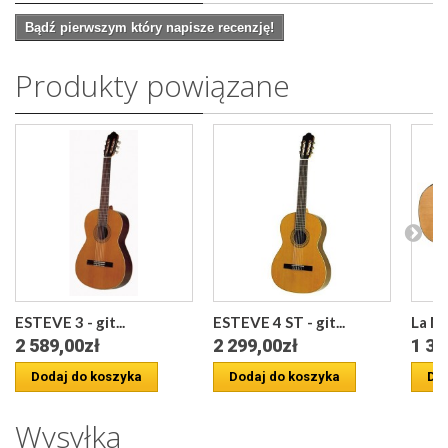
Bądź pierwszym który napisze recenzję!
Produkty powiązane
ESTEVE 3 - git...
ESTEVE 4 ST - git...
La Ma
2 589,00zł
2 299,00zł
1 32
Dodaj do koszyka
Dodaj do koszyka
Dod
Wysyłka