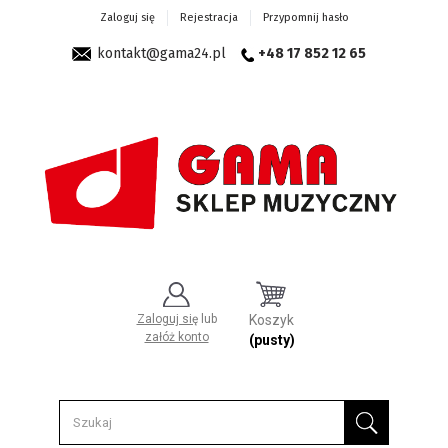
Zaloguj się
Rejestracja
Przypomnij hasło
kontakt@gama24.pl
+48 17 852 12 65
Zaloguj się
lub
Koszyk
załóż konto
(pusty)