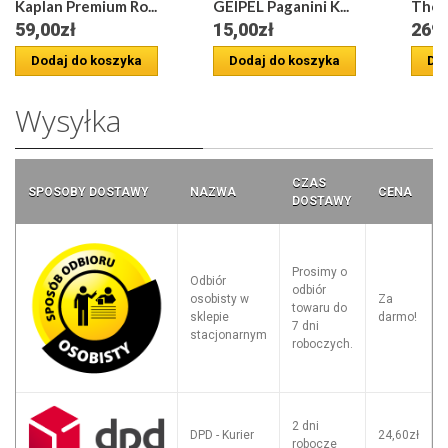
Kaplan Premium Ro...
GEIPEL Paganini K...
Thoma
59,00zł
15,00zł
269,
Dodaj do koszyka
Dodaj do koszyka
Dod
Wysyłka
CZAS
SPOSOBY DOSTAWY
NAZWA
CENA
DOSTAWY
Prosimy o
Odbiór
odbiór
osobisty w
Za
towaru do
sklepie
darmo!
7 dni
stacjonarnym
roboczych.
2 dni
DPD - Kurier
24,60zł
robocze