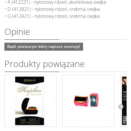
• A (412221) - nylonowy rdzeń, aluminiowa owijka
• D (412821) - nylonowy rdzeń, srebrna owijka
• G (412421) - nylonowy rdzeń, srebrna owijka
Opinie
Bądź pierwszym który napisze recenzję!
Produkty powiązane