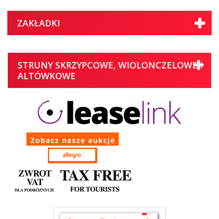
ZAKŁADKI
STRUNY SKRZYPCOWE, WIOLONCZELOWE I
ALTÓWKOWE