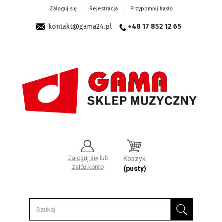
Zaloguj się
Rejestracja
Przypomnij hasło
kontakt@gama24.pl
+48 17 852 12 65
Zaloguj się
lub
Koszyk
załóż konto
(pusty)