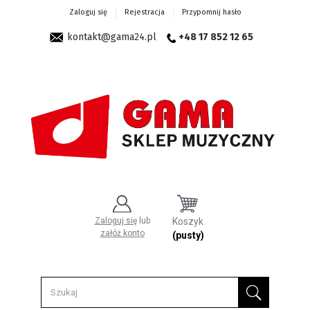
Zaloguj się
Rejestracja
Przypomnij hasło
kontakt@gama24.pl
+48 17 852 12 65
Zaloguj się
lub
Koszyk
załóż konto
(pusty)