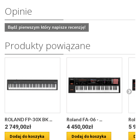
Opinie
Bądź pierwszym który napisze recenzję!
Produkty powiązane
ROLAND FP-30X BK ...
Roland FA-06 - ...
Rolan
2 749,00zł
4 450,00zł
5 95
Dodaj do koszyka
Dodaj do koszyka
Dod