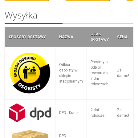
Wysyłka
CZAS
SPOSOBY DOSTAWY
NAZWA
CENA
DOSTAWY
Prosimy o
Odbiór
odbiór
osobisty w
Za
towaru do
sklepie
darmo!
7 dni
stacjonarnym
roboczych.
2 dni
Za
DPD - Kurier
robocze
darmo!
DPD