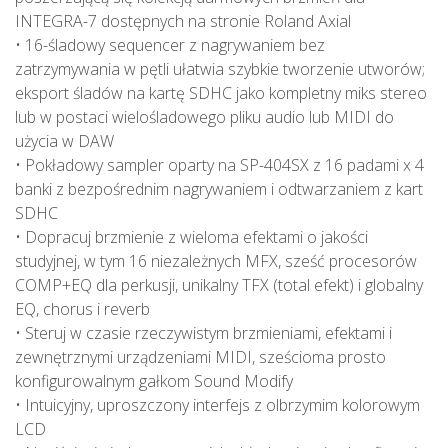
INTEGRA-7 dostępnych na stronie Roland Axial
• 16-śladowy sequencer z nagrywaniem bez
zatrzymywania w pętli ułatwia szybkie tworzenie utworów;
eksport śladów na kartę SDHC jako kompletny miks stereo
lub w postaci wielośladowego pliku audio lub MIDI do
użycia w DAW
• Pokładowy sampler oparty na SP-404SX z 16 padami x 4
banki z bezpośrednim nagrywaniem i odtwarzaniem z kart
SDHC
• Dopracuj brzmienie z wieloma efektami o jakości
studyjnej, w tym 16 niezależnych MFX, sześć procesorów
COMP+EQ dla perkusji, unikalny TFX (total efekt) i globalny
EQ, chorus i reverb
• Steruj w czasie rzeczywistym brzmieniami, efektami i
zewnętrznymi urządzeniami MIDI, sześcioma prosto
konfigurowalnym gałkom Sound Modify
• Intuicyjny, uproszczony interfejs z olbrzymim kolorowym
LCD