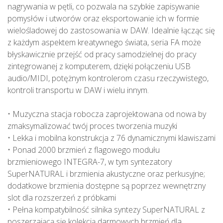
nagrywania w pętli, co pozwala na szybkie zapisywanie
pomysłów i utworów oraz eksportowanie ich w formie
wielośladowej do zastosowania w DAW. Idealnie łącząc się
z każdym aspektem kreatywnego świata, seria FA może
błyskawicznie przejść od pracy samodzielnej do pracy
zintegrowanej z komputerem, dzięki połączeniu USB
audio/MIDI, potężnym kontrolerom czasu rzeczywistego,
kontroli transportu w DAW i wielu innym.
• Muzyczna stacja robocza zaprojektowana od nowa by
zmaksymalizować twój proces tworzenia muzyki
• Lekka i mobilna konstrukcja z 76 dynamicznymi klawiszami
• Ponad 2000 brzmień z flagowego modułu
brzmieniowego INTEGRA-7, w tym syntezatory
SuperNATURAL i brzmienia akustyczne oraz perkusyjne;
dodatkowe brzmienia dostępne są poprzez wewnętrzny
slot dla rozszerzeń z próbkami
• Pełna kompatybilność silnika syntezy SuperNATURAL z
poszerzającą się kolekcją darmowych brzmień dla