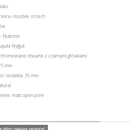
Nato
nica i mostek: orzech
gów
o: Nubone
Aquila Nylgut
 chromowane otwarte z czarnymi główkami
375 mm
ść siodełka: 35 mm
atural
enie: matt open pore
 który napisze recenzję!