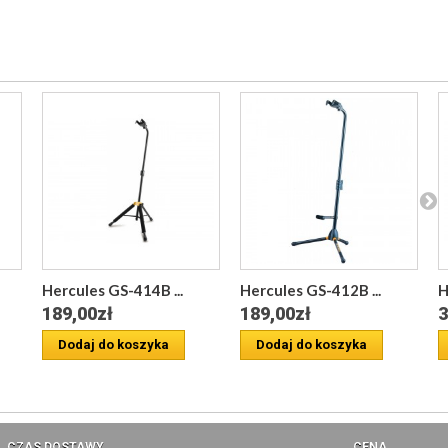
Hercules GS-414B ...
Hercules GS-412B ...
H
189,00zł
189,00zł
3
Dodaj do koszyka
Dodaj do koszyka
CZAS DOSTAWY
CENA