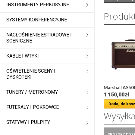
INSTRUMENTY PERKUSYJNE
Produk
SYSTEMY KONFERENCYJNE
NAGŁOŚNIENIE ESTRADOWE I
SCENICZNE
KABLE I WTYKI
OŚWIETLENIE SCENY I
DYSKOTEKI
Marshall AS50D 
TUNERY / METRONOMY
1 150,00zł
Dodaj do kos
FUTERAŁY I POKROWCE
Wysyłk
STATYWY I PULPITY
SPOSOBY DOS