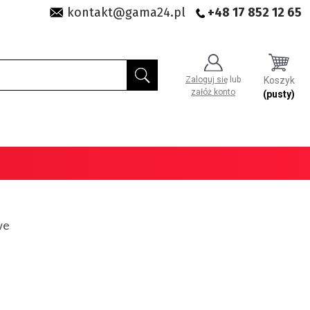
kontakt@gama24.pl
+48 17 852 12 65
Zaloguj się
lub
Koszyk
załóż konto
(pusty)
we