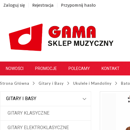
Zaloguj się
Rejestracja
Przypomnij hasło
NOWOŚCI
PROMOCJE
POLECAMY
KONTAKT
Strona Główna
Gitary i Basy
Ukulele i Mandoliny
Bato
GITARY I BASY
GITARY KLASYCZNE
GITARY ELEKTROKLASYCZNE