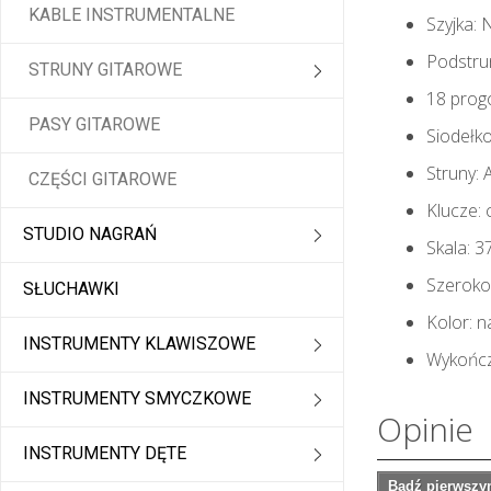
KABLE INSTRUMENTALNE
Szyjka: 
Podstrun
STRUNY GITAROWE
18 pro
PASY GITAROWE
Siodełk
Struny: 
CZĘŚCI GITAROWE
Klucze:
STUDIO NAGRAŃ
Skala: 
Szeroko
SŁUCHAWKI
Kolor: n
INSTRUMENTY KLAWISZOWE
Wykończ
INSTRUMENTY SMYCZKOWE
Opinie
INSTRUMENTY DĘTE
Bądź pierwszym