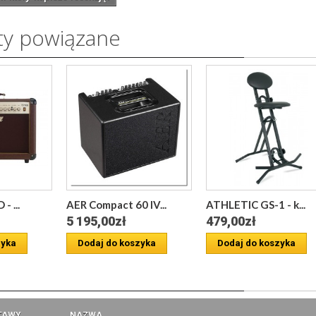
ty powiązane
- ...
AER Compact 60 IV...
ATHLETIC GS-1 - k...
5 195,00zł
479,00zł
zyka
Dodaj do koszyka
Dodaj do koszyka
a
TAWY
NAZWA